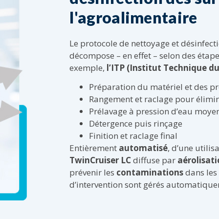
l'agroalimentaire
Le protocole de nettoyage et désinfecti
décompose – en effet – selon des étap
exemple,
l’ITP (Institut Technique d
Préparation du matériel et des p
Rangement et raclage pour élimin
Prélavage à pression d’eau moye
Détergence puis rinçage
Finition et raclage final
Entièrement
automatisé
, d’une utili
TwinCruiser LC
diffuse par
aérolisat
prévenir les
contaminations
dans les
d’intervention sont gérés automatiqu