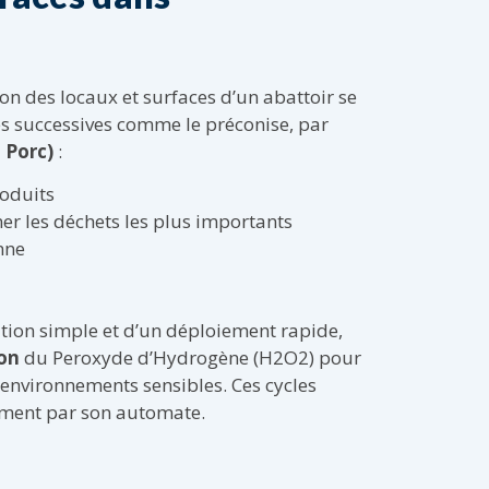
on des locaux et surfaces d’un abattoir se
es successives comme le préconise, par
u Porc)
:
roduits
er les déchets les plus importants
nne
sation simple et d’un déploiement rapide,
ion
du Peroxyde d’Hydrogène (H2O2) pour
 environnements sensibles. Ces cycles
ement par son automate.