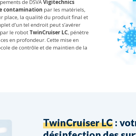
quipements de DSVA
Vigitechnics
 de contamination
par les matériels,
r place, la qualité du produit final et
let d’un tel endroit peut s’avérer
par le robot
TwinCruiser LC
, pénètre
ces en profondeur. Cette mise en
ole de contrôle et de maintien de la
TwinCruiser LC
: vot
désinfection des su